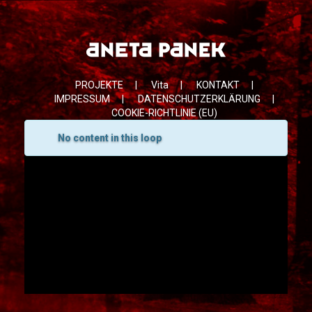
PROJEKTE
|
Vita
|
KONTAKT
|
IMPRESSUM
|
DATENSCHUTZERKLÄRUNG
|
COOKIE-RICHTLINIE (EU)
EN
DE
FR
PL
No content in this loop